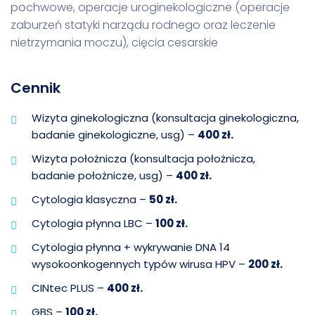
pochwowe, operacje uroginekologiczne (operacje
zaburzeń statyki narządu rodnego oraz leczenie
nietrzymania moczu), cięcia cesarskie
Cennik
Wizyta ginekologiczna (konsultacja ginekologiczna,
badanie ginekologiczne, usg) –
400 zł.
Wizyta położnicza (konsultacja położnicza,
badanie położnicze, usg) –
400 zł.
Cytologia klasyczna –
50 zł.
Cytologia płynna LBC –
100 zł.
Cytologia płynna + wykrywanie DNA 14
wysokoonkogennych typów wirusa HPV –
200 zł.
CINtec PLUS –
400 zł.
GBS –
100 zł.